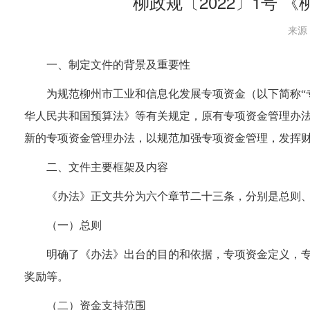
柳政规〔2022〕1号
来源：
一、制定文件的背景及重要性
为规范
柳州市
工业和信息化发展专项资金（以下简称“
华人民共和国预算法》等有关规定，
原有专项资金管理办
新的专项资金管理办法，以规范加强专项资金管理，发挥
二
、
文件
主要
框架及
内容
《
办法
》正文共分为
六
个章节
二十三条
，分别是总则
（一）总则
明确了《办法》出台的目的和依据，专项资金定义，
奖励等。
（二）
资金
支持范围