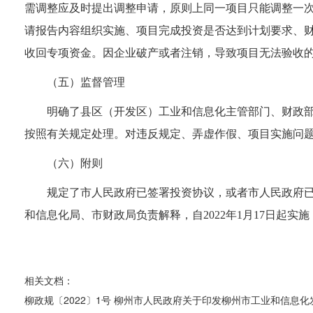
需调整应及时提出调整申请
，
原则上同一项目只能调整一
请报告内容组织实施、项目完成投资是否达到计划要求、
收回专项资金。
因企业破产或者注销，导致项目无法验收
（五）监督管理
明确了
县区
（
开发区
）
工业和信息化
主管部门
、财政
按照有关规定处理。
对违反规定、弄虚作假、项目实施问
（六）附则
规定了
市人民政府已签署投资协议，或者市人民政府
和信息化局、
市财政局负责解释
，
自
2022
年
1
月
17
日起
实施
相关文档：
柳政规〔2022〕1号 柳州市人民政府关于印发柳州市工业和信息