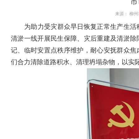
市
来源： 柳州市
为助力受灾群众早日恢复正常生产生活
清淤一线开展民生保障、灾后重建及清淤除
记、临时安置点秩序维护，耐心安抚群众焦
们合力清除道路积水、清理坍塌杂物，以实