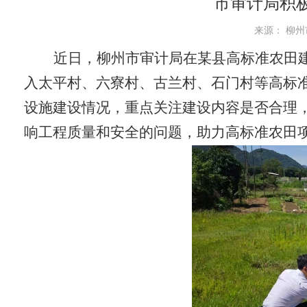
市审计局积
来源： 柳州市
近日，柳州市审计局在某县高标准农田
入太平村、六寮村、古兰村、石门村等高标
设施建设情况，重点关注建设内容是否合理
响工程质量和安全的问题，助力高标准农田