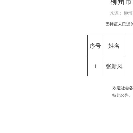
柳州市
来源： 柳州市
因持证人已退休，
序号
姓名
1
张新凤
欢迎社会各界对
特此公告。
柳州市审
2026年6