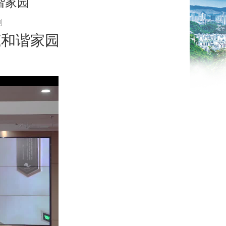
谐家园
利
筑和谐家园