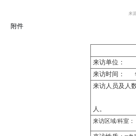
来源
附件
来访
单位：
来访
时间：
来访
人员及人
人。
来访区域
/科室：