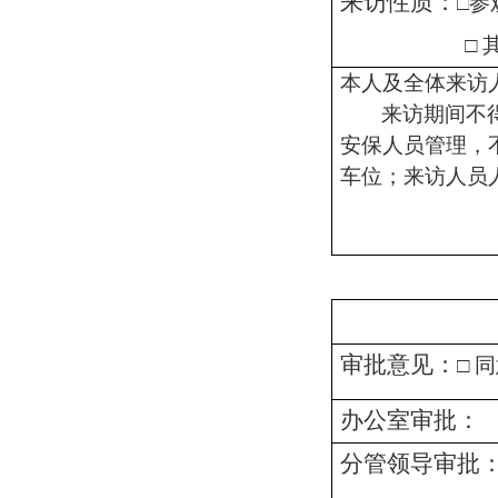
来访
性质：
□
参
□
本人及全体
来访
来访期间不
安保人员管理，
车位；来访
人员
审批意见：
□ 
办公室
审批：
分管领导审批